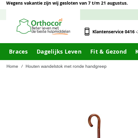
Wegens vakantie zijn wij gesloten van 7 t/m 21 augustus.
Klantenservice 0416 
Braces
Dagelijks Leven
Fit & Gezond
Home
Houten wandelstok met ronde handgreep
Ga
naar
het
einde
van
de
afbeeldingen-
gallerij