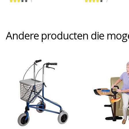
1
7
Waardering:
Waardering:
60%
88%
Andere producten die mogeli