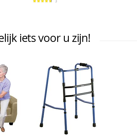
3
Waardering:
96%
jk iets voor u zijn!