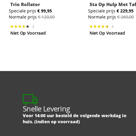
Trio Rollator
Sta Op Hulp Met Taf
Speciale prijs
€ 99,95
Speciale prijs
€ 229,95
Normale prijs
€ 120,00
Normale prijs
€ 260,00
3
4
Waardering:
Waardering:
78%
95%
Niet Op Voorraad
Niet Op Voorraad
Snelle Levering
Voor 14:00 uur besteld de volgende werkdag in
huis. (indien op voorraad)