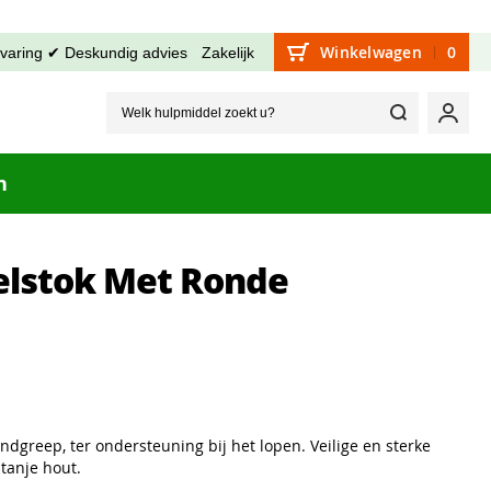
Winkelwagen
0
rvaring ✔ Deskundig advies
Zakelijk
Welk hu
Mijn
n
lstok Met Ronde
greep, ter ondersteuning bij het lopen. Veilige en sterke
tanje hout.