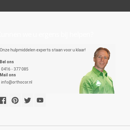
unnen we u ergens bij helpen?
Onze hulpmiddelen experts staan voor u klaar!
Bel ons
0416 - 377 085
Mail ons
info@orthocor.nl