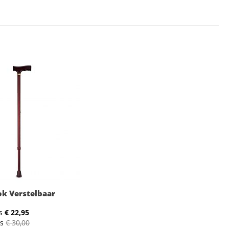
k Verstelbaar
s
€ 22,95
js
€ 30,00