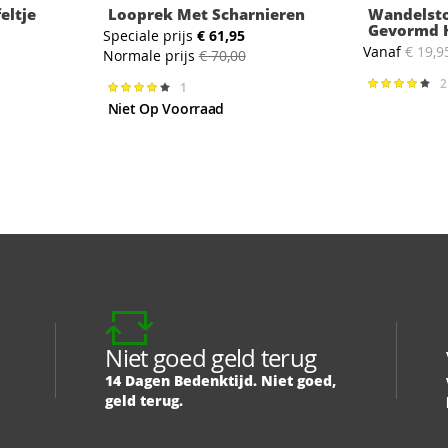
eltje
Looprek Met Scharnieren
Wandelst
Gevormd 
Speciale prijs
€ 61,95
Vanaf
€ 19,9
Normale prijs
€ 70,00
Waardering
1
Waardering:
80%
80%
Niet Op Voorraad
Niet goed geld terug
14 Dagen Bedenktijd. Niet goed,
geld terug.