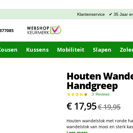
Klantenservice
✔ 35 Jaar e
-377085
Kousen
Kussens
Mobiliteit
Slapen
Zole
Houten Wande
Handgreep
Waardering:
3
Reviews
93
100
% of
€ 17,95
€ 19,95
Houten wandelstok met ronde hand
wandelstok van mooi en sterk kas
Lees meer