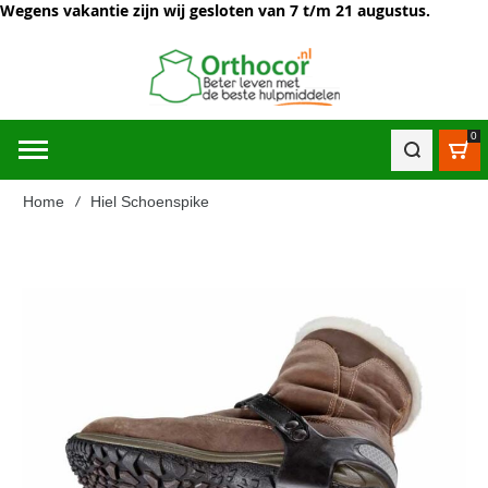
Wegens vakantie zijn wij gesloten van 7 t/m 21 augustus.
0
Win
Home
Hiel Schoenspike
Ga
naar
het
einde
van
de
afbeeldingen-
gallerij