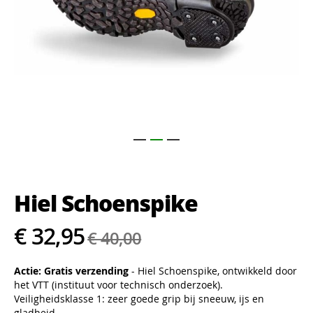
Ga
naar
het
Hiel Schoenspike
begin
van
de
€ 32,95
€ 40,00
afbeeldingen-
gallerij
Actie: Gratis verzending
- Hiel Schoenspike, ontwikkeld door
het VTT (instituut voor technisch onderzoek).
Veiligheidsklasse 1: zeer goede grip bij sneeuw, ijs en
gladheid.