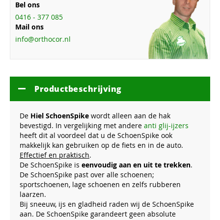
Bel ons
0416 - 377 085
Mail ons
info@orthocor.nl
Productbeschrijving
De
Hiel SchoenSpike
wordt alleen aan de hak
bevestigd. In vergelijking met andere
anti glij-ijzers
heeft dit al voordeel dat u de SchoenSpike ook
makkelijk kan gebruiken op de fiets en in de auto.
Effectief en praktisch
.
De SchoenSpike is
eenvoudig aan en uit te trekken
.
De SchoenSpike past over alle schoenen;
sportschoenen, lage schoenen en zelfs rubberen
laarzen.
Bij sneeuw, ijs en gladheid raden wij de SchoenSpike
aan. De SchoenSpike garandeert geen absolute