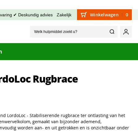
Winkelwagen
0
rvaring ✔ Deskundig advies
Zakelijk
Welk hu
Mijn
n
rdoLoc Rugbrace
nd LordoLoc - Stabiliserende rugbrace ter ontlasting van het
denwervelkolom, gemaakt van bijzonder ademend,
envoudig worden aan- en uit getrokken en is onzichtbaar onder