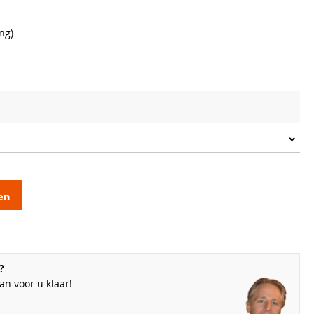
ng)
en
?
n voor u klaar!