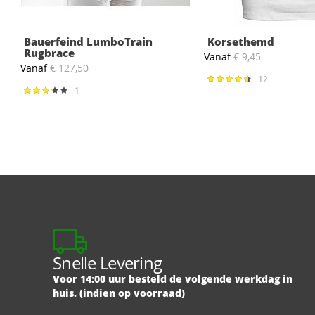
Bauerfeind LumboTrain
Korsethemd
Rugbrace
Vanaf
€ 9,45
Vanaf
€ 127,50
12
Waardering:
94%
1
Waardering:
67%
Snelle Levering
Voor 14:00 uur besteld de volgende werkdag in
huis. (indien op voorraad)