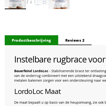
Ga
naar
het
begin
van
de
afbeeldingen-
Productbeschrijving
Reviews
2
gallerij
Instelbare rugbrace voo
Bauerfeind LordoLoc
- Stabiliserende brace ter ontlasti
van de onderrug combineert met een uitstekend draagcomf
metalen baleinen zorgen voor een ondersteuning naar we
LordoLoc Maat
De maat bepaalt u op basis van de heupomvang, zie ook 