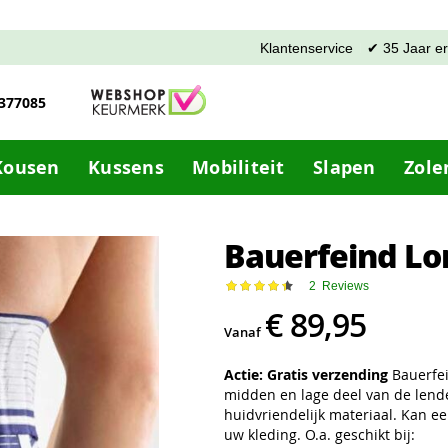
Klantenservice
✔ 35 Jaar e
-377085
Kousen
Kussens
Mobiliteit
Slapen
Zole
Bauerfeind Lo
Waardering:
2
Reviews
90
100
% of
€ 89,95
Vanaf
Actie: Gratis verzending
Bauerfei
midden en lage deel van de len
huidvriendelijk materiaal. Kan e
uw kleding. O.a. geschikt bij: