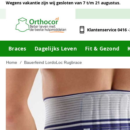
Wegens vakantie zijn wij gesloten van 7 t/m 21 augustus.
Klantenservice 0416 
Braces
Dagelijks Leven
Fit & Gezond
Home
Bauerfeind LordoLoc Rugbrace
Ga
naar
het
einde
van
de
afbeeldingen-
gallerij