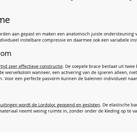
sme
rden aan gepast en maken een anatomisch juiste ondersteuning va
ividueel instelbare compressie en daarmee ook een variabele instel
olom
ijd zeer effectieve constructie
. De soepele brace bestaat uit twee
 wervelkolom wanneer, een activering van de spieren alleen, niet 
. Voor een perfecte pasvorm kunnen de baleinen individueel naa
luitingen wordt de Lordoloc geopend en gesloten
. De elastische ba
materiaal neemt weinig ruimte in, zonder onder de kleding op te v