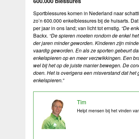
600.000 blessures
Sportblessures komen in Nederland naar schattin
zo’n 600.000 enkelblessures bij de huisarts. Dat 
per jaar in ons land; van licht tot ernstig.
“De enk
Backx.
“De spieren moeten rondom de enkel het 
der jaren minder geworden. Kinderen zijn minde
vaardig geworden. En als ze sporten gebeurt dat 
enkelspieren op en meer verzwikkingen. Een br
wel bij het op de juiste manier bewegen. De cond
doen. Het is overigens een misverstand dat het g
enkelspieren.”
Tim
Helpt mensen bij het vinden van