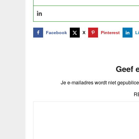
Facebook
X
Pinterest
L
Geef e
Je e-mailadres wordt niet gepublice
R