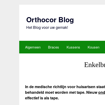
Ga
naar
de
Orthocor Blog
inhoud
Het Blog voor uw gemak!
Algemeen
Braces
Kussens
Kousen
Enkelbr
In de medische richtlijn voor huisartsen sta
behandeld moet worden met tape. Nieuw
ond
effectief is als tape.