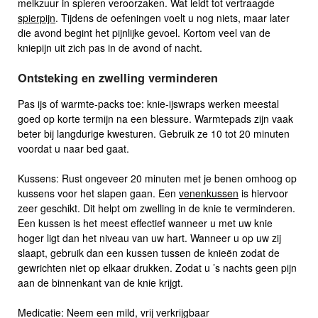
melkzuur in spieren veroorzaken. Wat leidt tot vertraagde
spierpijn
. Tijdens de oefeningen voelt u nog niets, maar later
die avond begint het pijnlijke gevoel. Kortom veel van de
kniepijn uit zich pas in de avond of nacht.
Ontsteking en zwelling verminderen
Pas ijs of warmte-packs toe: knie-ijswraps werken meestal
goed op korte termijn na een blessure. Warmtepads zijn vaak
beter bij langdurige kwesturen. Gebruik ze 10 tot 20 minuten
voordat u naar bed gaat.
Kussens: Rust ongeveer 20 minuten met je benen omhoog op
kussens voor het slapen gaan. Een
venenkussen
is hiervoor
zeer geschikt. Dit helpt om zwelling in de knie te verminderen.
Een kussen is het meest effectief wanneer u met uw knie
hoger ligt dan het niveau van uw hart. Wanneer u op uw zij
slaapt, gebruik dan een kussen tussen de knieën zodat de
gewrichten niet op elkaar drukken. Zodat u ’s nachts geen pijn
aan de binnenkant van de knie krijgt.
Medicatie: Neem een mild, vrij verkrijgbaar