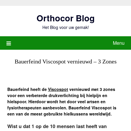
Ga
naar
Orthocor Blog
de
inhoud
Het Blog voor uw gemak!
Menu
Bauerfeind Viscospot vernieuwd – 3 Zones
Bauerfeind heeft de
Viscospot
vernieuwd met 3 zones
voor een verbeterde drukverlichting bij hielpijn en
hielspoor. Hierdoor wordt het door veel artsen en
fysiotherapeuten aanbevolen. Bauerfeind Viscospot is
een van de meest gebruikte hielkussens wereldwijd.
Wist u dat 1 op de 10 mensen last heeft van