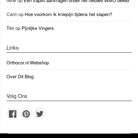
henk
op
Een traplift aanvragen onder het nieuwe WMO beleid
Carin
op
Hoe voorkom ik kniepijn tijdens het slapen?
Tim
op
Pijnlijke Vingers
Links
Orthocor.nl Webshop
Over Dit Blog
Volg Ons