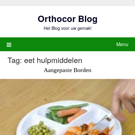
Ga
naar
Orthocor Blog
de
inhoud
Het Blog voor uw gemak!
Menu
Tag:
eet hulpmiddelen
Aangepaste Borden