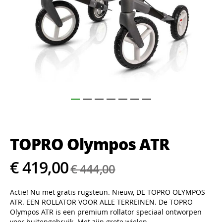
Ga
naar
het
TOPRO Olympos ATR
begin
van
de
€ 419,00
€ 444,00
afbeeldingen-
gallerij
Actie! Nu met gratis rugsteun. Nieuw, DE TOPRO OLYMPOS
ATR. EEN ROLLATOR VOOR ALLE TERREINEN. De TOPRO
Olympos ATR is een premium rollator speciaal ontworpen
voor buitengebruik. Met zijn grote wielen,