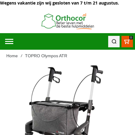
Wegens vakantie zijn wij gesloten van 7 t/m 21 augustus.
0
Win
Home
TOPRO Olympos ATR
Ga
naar
het
einde
van
de
afbeeldingen-
gallerij