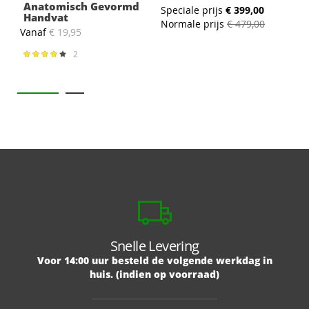
Anatomisch Gevormd
Speciale prijs
€ 399,00
S
Handvat
Normale prijs
€ 479,00
N
Vanaf
€ 19,95
2
Waardering:
80%
Snelle Levering
Voor 14:00 uur besteld de volgende werkdag in
huis. (indien op voorraad)