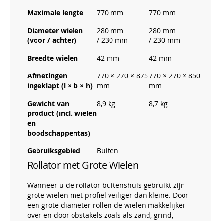
Maximale lengte
770 mm
770 mm
Diameter wielen
280 mm
280 mm
(voor / achter)
/ 230 mm
/ 230 mm
Breedte wielen
42 mm
42 mm
Afmetingen
770 × 270 × 875
770 × 270 × 850
ingeklapt (l × b × h)
mm
mm
Gewicht van
8,9 kg
8,7 kg
product (incl. wielen
en
boodschappentas)
Gebruiksgebied
Buiten
Rollator met Grote Wielen
Wanneer u de rollator buitenshuis gebruikt zijn
grote wielen met profiel veiliger dan kleine. Door
een grote diameter rollen de wielen makkelijker
over en door obstakels zoals als zand, grind,