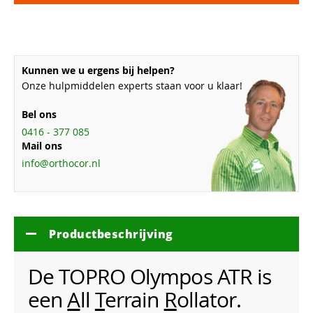
Kunnen we u ergens bij helpen?
Onze hulpmiddelen experts staan voor u klaar!
Bel ons
0416 - 377 085
Mail ons
info@orthocor.nl
Productbeschrijving
De TOPRO Olympos ATR is
een
A
ll
T
errain
R
ollator.