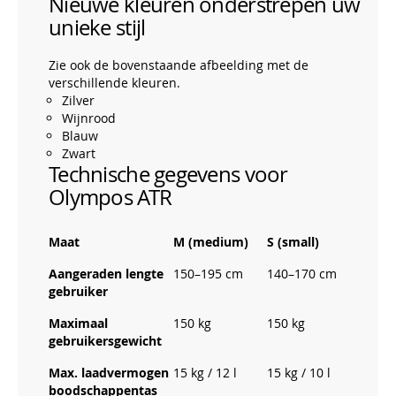
Nieuwe kleuren onderstrepen uw
unieke stijl
Zie ook de bovenstaande afbeelding met de
verschillende kleuren.
Zilver
Wijnrood
Blauw
Zwart
Technische gegevens voor
Olympos ATR
Maat
M (medium)
S (small)
Aangeraden lengte
150–195 cm
140–170 cm
gebruiker
Maximaal
150 kg
150 kg
gebruikersgewicht
Max. laadvermogen
15 kg / 12 l
15 kg / 10 l
boodschappentas