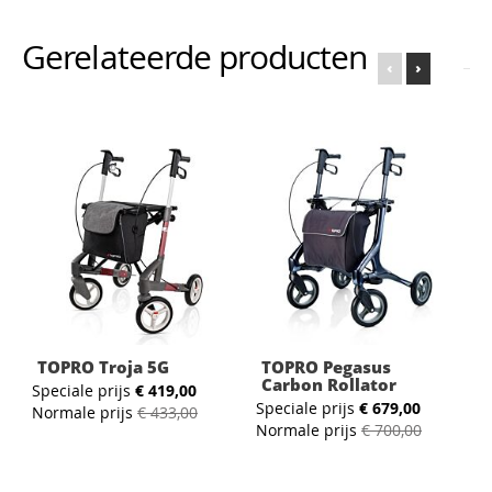
Gerelateerde producten
‹
›
TOPRO Troja 5G
TOPRO Pegasus
Carbon Rollator
Speciale prijs
€ 419,00
Speciale prijs
€ 679,00
S
Normale prijs
€ 433,00
Normale prijs
€ 700,00
N