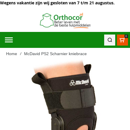
Wegens vakantie zijn wij gesloten van 7 t/m 21 augustus.
0
Win
Home
McDavid PS2 Scharnier kniebrace
Ga
naar
het
einde
van
de
afbeeldingen-
gallerij