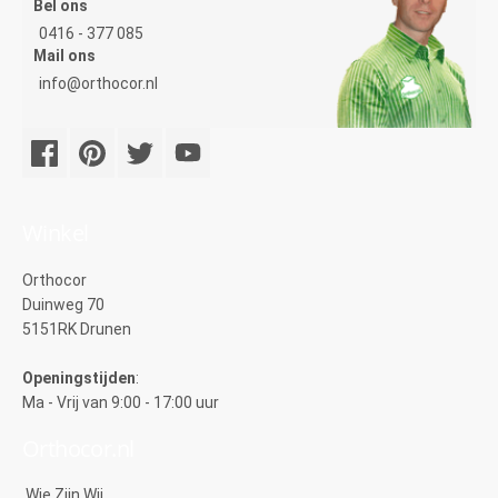
Bel ons
0416 - 377 085
Mail ons
info@orthocor.nl
Winkel
Orthocor
Duinweg 70
5151RK Drunen
Openingstijden
:
Ma - Vrij van 9:00 - 17:00 uur
Orthocor.nl
Wie Zijn Wij