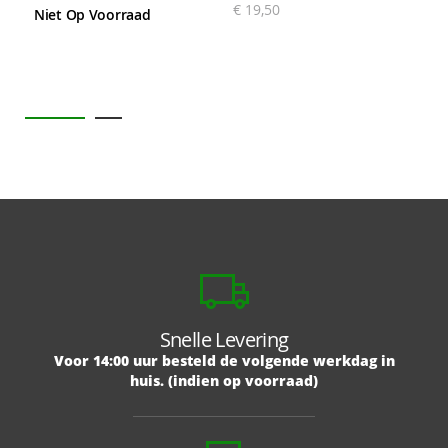
€ 19,50
S
Niet Op Voorraad
N
Snelle Levering
Voor 14:00 uur besteld de volgende werkdag in
huis. (indien op voorraad)