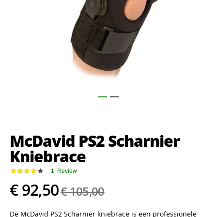
Ga
naar
het
McDavid PS2 Scharnier
begin
van
Kniebrace
de
afbeeldingen-
Waardering:
1
Review
gallerij
80
100
% of
€ 92,50
€ 105,00
De McDavid PS2 Scharnier kniebrace is een professionele