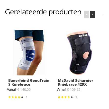
Gerelateerde producten
‹
›
Bauerfeind GenuTrain
McDavid Scharnier
S Kniebrace
Kniebrace 429X
€
Vanaf
€ 140,00
Vanaf
€ 109,95
1
3
Waardering:
Waardering:
87%
78%