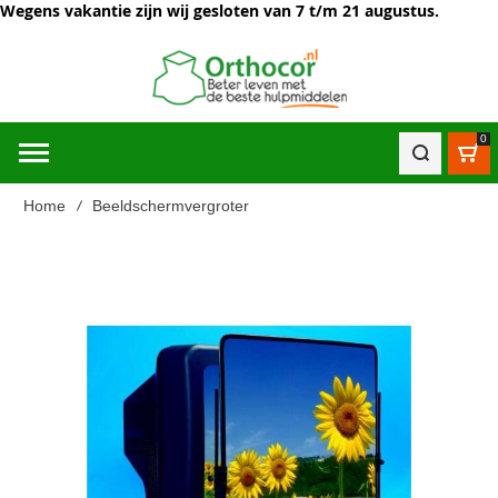
Wegens vakantie zijn wij gesloten van 7 t/m 21 augustus.
0
Win
Home
Beeldschermvergroter
Ga
naar
het
einde
van
de
afbeeldingen-
gallerij