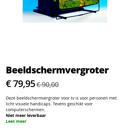
Ga
naar
het
Beeldschermvergroter
begin
van
de
€ 79,95
€ 90,00
afbeeldingen-
gallerij
Deze beeldschermvergroter voor tv is voor personen met
licht visuele handicaps. Tevens geschikt voor
computerschermen.
Niet meer leverbaar
Lees meer