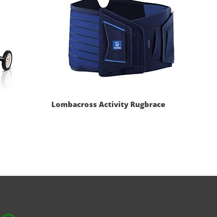
Lombacross Activity Rugbrace
Let