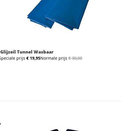
Glijzeil Tunnel Wasbaar
TO
Speciale prijs
€ 19,95
Normale prijs
€ 30,00
Spec
Nie