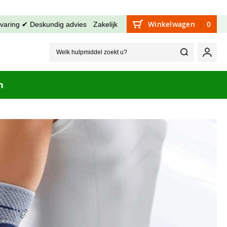
Winkelwagen
0
rvaring ✔ Deskundig advies
Zakelijk
Welk hu
Mijn
n